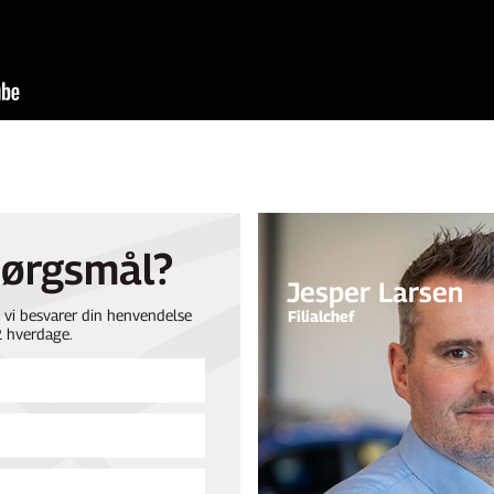
pørgsmål?
Jesper Larsen
vi besvarer din henvendelse
Filialchef
2 hverdage.