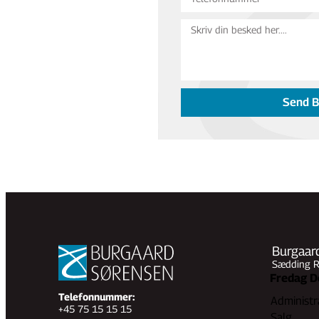
Send 
Burgaard
Sædding Ri
Fredag D
Telefonnummer:
Administr
+45 75 15 15 15
Salg