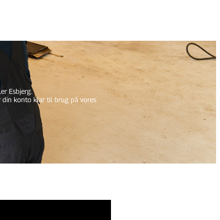
er Esbjerg.
 din konto klar til brug på vores