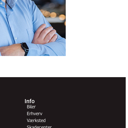
Info
Biler
Erhverv
Værksted
Skadecenter