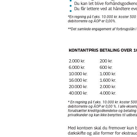
Du kan let blive forhåndsgodkendt
Du får lettere ved at håndtere eve
*En regning på f.eks. 10.000 kr. koster 500
debitorrente og ÅOP er 0,00%.
**Det samlede engagement af forbrugslån i No
KONTANTPRIS
BETALING OVER 1
2.000 kr.
200 kr.
6.000 kr.
600 kr.
10.000 kr.
1.000 kr.
16.000 kr.
1.600 kr.
20.000 kr.
2.000 kr.
40.000 kr.
4.000 kr.
* En regning på f.eks. 10.000 kr. koster 50
debitorrente og ÅOP er 0,00 %. I alle ekse
forudsætter kreditgodkendelse og betaling vi
privatkunder og kan ikke benyttes til udbetal
Med kontoen skal du fremover kun bet
dækskifte og alle former for ekstraud