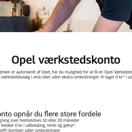
Opel værkstedskonto​
sen er autoriseret af Opel, har du mulighed for at få en Opel Værkstedsko
 værkstedsbesøg i små rater uden ekstra omkostninger. Vi tager 0 kr.* i u
to opnår du flere store fordele
regning over henholdsvis 10 eller 20 måneder
betaler 0 kr. i udbetaling, rente og gebyr*
indfri kontoen uden omkostninger