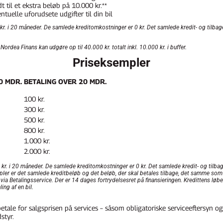
 til et ekstra beløb på 10.000 kr.**
ntuelle uforudsete udgifter til din bil
 kr. i 20 måneder. De samlede kreditomkostninger er 0 kr. Det samlede kredit- og tilbag
rdea Finans kan udgøre op til 40.000 kr. totalt inkl. 10.000 kr. i buffer.
Priseksempler
0 MDR.
BETALING OVER 20 MDR.
100 kr.
300 kr.
500 kr.
800 kr.
1.000 kr.
2.000 kr.
0 kr. i 20 måneder. De samlede kreditomkostninger er 0 kr. Det samlede kredit- og tilba
mpler er det samlede kreditbeløb og det beløb, der skal betales tilbage, det samme som
a Betalingsservice. Der er 14 dages fortrydelsesret på finansieringen. Kredittens løbet
ing af en bil.
ale for salgsprisen på services – såsom obligatoriske serviceeftersyn og v
styr.