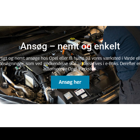
Ansøg – nemt og enkelt
tigt og nemt ansøge hos Opel eller få hjælp på vores værksted i Varde ell
 ansøgningen, som ved godkendelse skal underskrives i e-Boks. Derefter er
autoriserede Opel-værksted.
Ansøg her