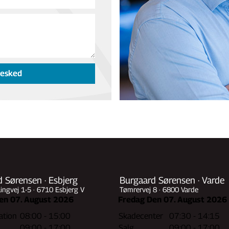
Besked
 Sørensen · Esbjerg
Burgaard Sørensen · Varde
ngvej 1-5 · 6710 Esbjerg V
Tømrervej 8 · 6800 Varde
en 07. August 2026
Fredag Den 07. August 2026
ation
08:00 - 15:00
Skadecenter
07:30 - 14:15
09:00 - 17:00
Salg
09:00 - 17:00