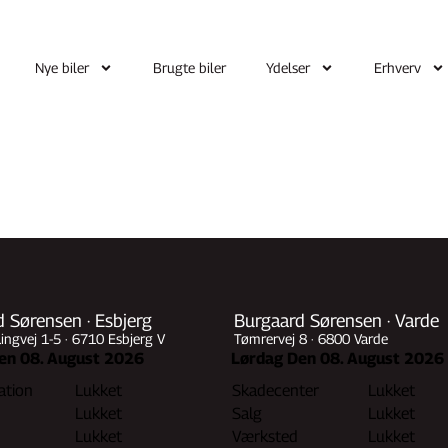
Nye biler
Brugte biler
Ydelser
Erhverv
 Sørensen · Esbjerg
Burgaard Sørensen · Varde
ngvej 1-5 · 6710 Esbjerg V
Tømrervej 8 · 6800 Varde
en 08. August 2026
Lørdag Den 08. August 2026
ation
Lukket
Skadecenter
Lukket
Lukket
Salg
Lukket
Lukket
Værksted
Lukket