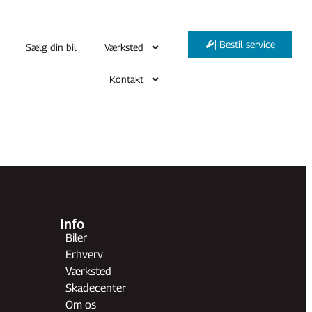
| Bestil service
Sælg din bil
Værksted
Kontakt
Info
Biler
Erhverv
Værksted
Skadecenter
Om os