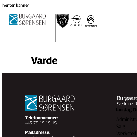
henter banner...
Varde
Burgaard
Sædding Ri
Lørdag D
Telefonnummer:
Administr
+45 75 15 15 15
Salg
Mailadresse:
Værksted