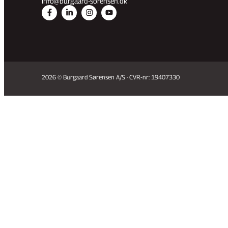
info@burgaard-sorensen.dk
2026 © Burgaard Sørensen A/S · CVR-nr: 19407330